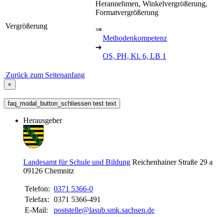
Herannehmen, Winkelvergrößerung,
Formatvergrößerung
Vergrößerung
⇒
Methodenkompetenz
➔
OS, PH, Kl. 6, LB 1
Zurück zum Seitenanfang
×
faq_modal_button_schliessen test text
Herausgeber
Landesamt für Schule und Bildung
Reichenhainer Straße 29 a
09126
Chemnitz
Telefon:
0371 5366-0
Telefax:
0371 5366-491
E-Mail:
poststelle@lasub.smk.sachsen.de