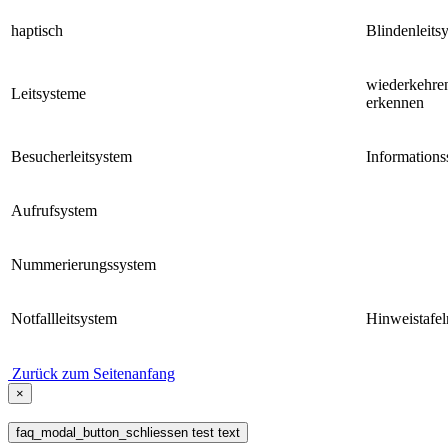
haptisch
Blindenleits
wiederkehre
Leitsysteme
erkennen
Besucherleitsystem
Informations
Aufrufsystem
Nummerierungssystem
Notfallleitsystem
Hinweistafel
Zurück zum Seitenanfang
×
faq_modal_button_schliessen test text