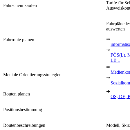
Tarife für S
Fahrschein kaufen
Ausweiskont
Fahrpläne le
auswerten
⇒
Fahrroute planen
informatis
➔
FÖS(L), M
LB 1
⇒
Medienko
Mentale Orientierungsstrategien
⇒
Sozialkom
➔
Routen planen
OS, DE, K
Positionsbestimmung
Routenbeschreibungen
Modell, Ski