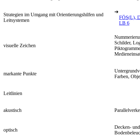
➔
Strategien im Umgang mit Orientierungshilfen und
FÖS(L), D
Leitsystemen
LB 6
Nummerieru
Schilder, Lo
visuelle Zeichen
Piktogramme
Medieneinsa
Untergrundv
markante Punkte
Farben, Obje
Leitlinien
akustisch
Parallelverk
Decken- und
optisch
Bodenbeleuc