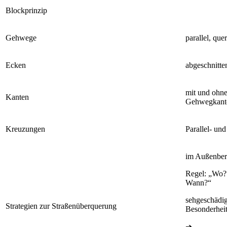
Blockprinzip
Gehwege
parallel, quer
Ecken
abgeschnitte
mit und ohne
Kanten
Gehwegkant
Kreuzungen
Parallel- un
im Außenber
Regel: „Wo? 
Wann?“
sehgeschädig
Strategien zur Straßenüberquerung
Besonderhei
➔