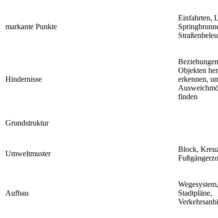
Einfahrten, L
markante Punkte
Springbrunn
Straßenbele
Beziehungen
Objekten hers
Hindernisse
erkennen, u
Ausweichmög
finden
Grundstruktur
Block, Kreuz
Umweltmuster
Fußgängerz
Wegesystem,
Aufbau
Stadtpläne,
Verkehrsanb