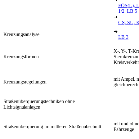
FÖS(L), D
1/2, LB 5
➔
GS, SU, K
➔
Kreuzungsanalyse
LB 3
X-, Y-, T-Kr
Kreuzungsformen
Sternkreuzu
Kreisverkehr
mit Ampel, m
Kreuzungsregelungen
gleichberecht
Straßenüberquerungstechniken ohne
Lichtsignalanlagen
mit und ohn
Straßenüberquerung im mittleren Straßenabschnitt
Fahrzeuge