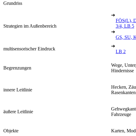
Grundriss
➔
FÖS(L), D
Strategien im Außenbereich
3/4, LB 5
➔
GS, SU, K
➔
multisensorischer Eindruck
LB 2
Wege, Unter
Begrenzungen
Hindernisse
Hecken, Zäu
innere Leitlinie
Rasenkanten
Gehwegkante
äußere Leitlinie
Fahrzeuge
Objekte
Karten, Mod