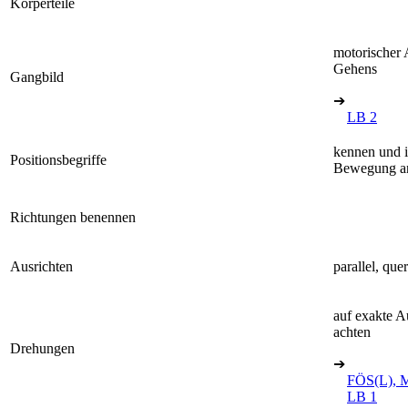
Körperteile
motorischer 
Gehens
Gangbild
➔
LB 2
kennen und i
Positionsbegriffe
Bewegung a
Richtungen benennen
Ausrichten
parallel, quer
auf exakte 
achten
Drehungen
➔
FÖS(L), M
LB 1