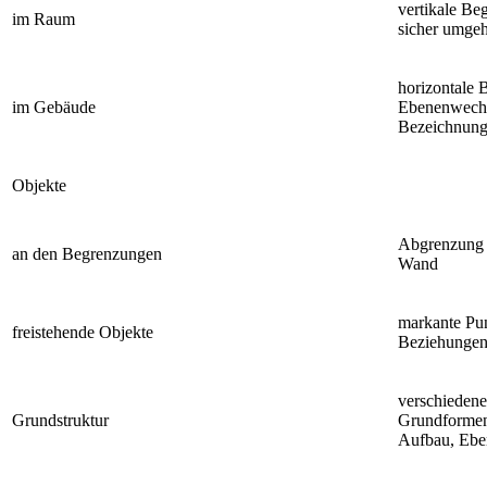
vertikale Be
im Raum
sicher umge
horizontale 
im Gebäude
Ebenenwechs
Bezeichnung
Objekte
Abgrenzung 
an den Begrenzungen
Wand
markante Pu
freistehende Objekte
Beziehungen 
verschiedene
Grundstruktur
Grundformen
Aufbau, Ebe