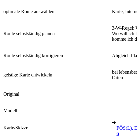
optimale Route auswählen
Karte, Intern
3-W-Regel: 
Route selbstständig planen
Wo will ich 
komme ich d
Route selbstständig korrigieren
Abgleich Pla
bei lebensb
geistige Karte entwickeln
Orten
Original
Modell
➔
Karte/Skizze
FÖS(L), D
6