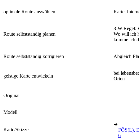
optimale Route auswählen
Karte, Intern
3-W-Regel: 
Route selbstständig planen
Wo will ich 
komme ich d
Route selbstständig korrigieren
Abgleich Pla
bei lebensb
geistige Karte entwickeln
Orten
Original
Modell
➔
Karte/Skizze
FÖS(L), D
6