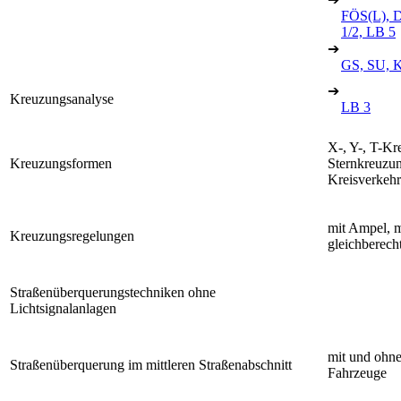
FÖS(L), D
1/2, LB 5
➔
GS, SU, K
➔
Kreuzungsanalyse
LB 3
X-, Y-, T-Kr
Kreuzungsformen
Sternkreuzu
Kreisverkehr
mit Ampel, m
Kreuzungsregelungen
gleichberecht
Straßenüberquerungstechniken ohne
Lichtsignalanlagen
mit und ohn
Straßenüberquerung im mittleren Straßenabschnitt
Fahrzeuge