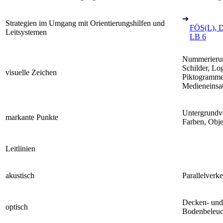
➔
Strategien im Umgang mit Orientierungshilfen und
FÖS(L), D
Leitsystemen
LB 6
Nummerieru
Schilder, Lo
visuelle Zeichen
Piktogramme
Medieneinsa
Untergrundv
markante Punkte
Farben, Obje
Leitlinien
akustisch
Parallelverk
Decken- und
optisch
Bodenbeleuc