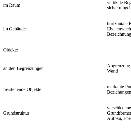
vertikale Be
im Raum
sicher umge
horizontale 
im Gebäude
Ebenenwechs
Bezeichnung
Objekte
Abgrenzung 
an den Begrenzungen
Wand
markante Pu
freistehende Objekte
Beziehungen 
verschiedene
Grundstruktur
Grundformen
Aufbau, Ebe