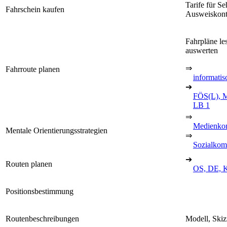
Tarife für S
Fahrschein kaufen
Ausweiskont
Fahrpläne le
auswerten
⇒
Fahrroute planen
informatis
➔
FÖS(L), M
LB 1
⇒
Medienko
Mentale Orientierungsstrategien
⇒
Sozialkom
➔
Routen planen
OS, DE, K
Positionsbestimmung
Routenbeschreibungen
Modell, Ski