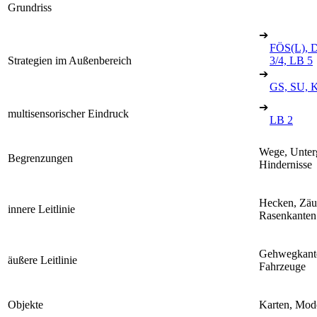
Grundriss
➔
FÖS(L), D
Strategien im Außenbereich
3/4, LB 5
➔
GS, SU, K
➔
multisensorischer Eindruck
LB 2
Wege, Unter
Begrenzungen
Hindernisse
Hecken, Zäu
innere Leitlinie
Rasenkanten
Gehwegkante
äußere Leitlinie
Fahrzeuge
Objekte
Karten, Mod