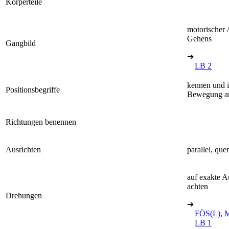
Körperteile
motorischer 
Gehens
Gangbild
➔
LB 2
kennen und i
Positionsbegriffe
Bewegung a
Richtungen benennen
Ausrichten
parallel, quer
auf exakte 
achten
Drehungen
➔
FÖS(L), M
LB 1