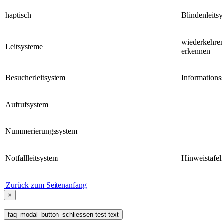
haptisch
Blindenleits
wiederkehre
Leitsysteme
erkennen
Besucherleitsystem
Informations
Aufrufsystem
Nummerierungssystem
Notfallleitsystem
Hinweistafel
Zurück zum Seitenanfang
×
faq_modal_button_schliessen test text