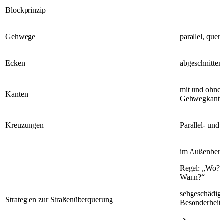
Blockprinzip
Gehwege
parallel, quer
Ecken
abgeschnitte
mit und ohne
Kanten
Gehwegkant
Kreuzungen
Parallel- un
im Außenber
Regel: „Wo? 
Wann?“
sehgeschädig
Strategien zur Straßenüberquerung
Besonderhei
➔