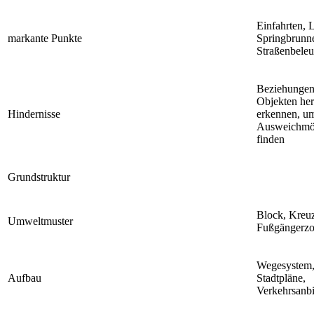
Einfahrten, L
markante Punkte
Springbrunn
Straßenbele
Beziehungen
Objekten hers
Hindernisse
erkennen, u
Ausweichmög
finden
Grundstruktur
Block, Kreuz
Umweltmuster
Fußgängerz
Wegesystem,
Aufbau
Stadtpläne,
Verkehrsanb