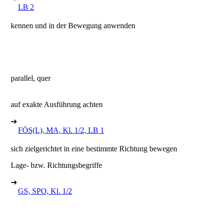
LB 2
kennen und in der Bewegung anwenden
parallel, quer
auf exakte Ausführung achten
➔
FÖS(L), MA, Kl. 1/2, LB 1
sich zielgerichtet in eine bestimmte Richtung bewegen
Lage- bzw. Richtungsbegriffe
➔
GS, SPO, Kl. 1/2