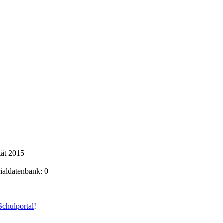
tät 2015
rialdatenbank: 0
chulportal
!