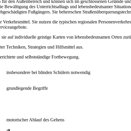
n für den Außenbereich und können sich im geschlossenen Gelände und
die Bewältigung des Unterrichtsalltags und lebensbedeutsamer Situatio
sehgeschädigten Fußgängers. Sie beherrschen Straßenüberquerungstechn
r Verkehrsmittel. Sie nutzen die typischen regionalen Personenverkehrs
erviceangebote.
n sie auf individuelle geistige Karten von lebensbedeutsamen Orten zur
er Techniken, Strategien und Hilfsmittel aus.
gerichtete und selbstständige Fortbewegung.
insbesondere bei blinden Schülern notwendig
grundlegende Begriffe
motorischer Ablauf des Gehens
➔