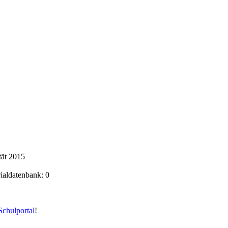
tät 2015
rialdatenbank: 0
chulportal
!