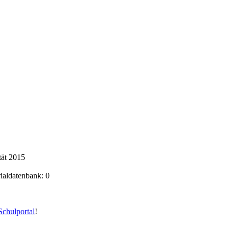
tät 2015
rialdatenbank: 0
chulportal
!