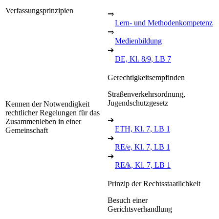
Verfassungsprinzipien
⇒
Lern- und Methodenkompetenz
⇒
Medienbildung
➔
DE, Kl. 8/9, LB 7
Gerechtigkeitsempfinden
Straßenverkehrsordnung,
Jugendschutzgesetz
Kennen der Notwendigkeit
rechtlicher Regelungen für das
➔
Zusammenleben in einer
ETH, Kl. 7, LB 1
Gemeinschaft
➔
RE/e, Kl. 7, LB 1
➔
RE/k, Kl. 7, LB 1
Prinzip der Rechtsstaatlichkeit
Besuch einer
Gerichtsverhandlung