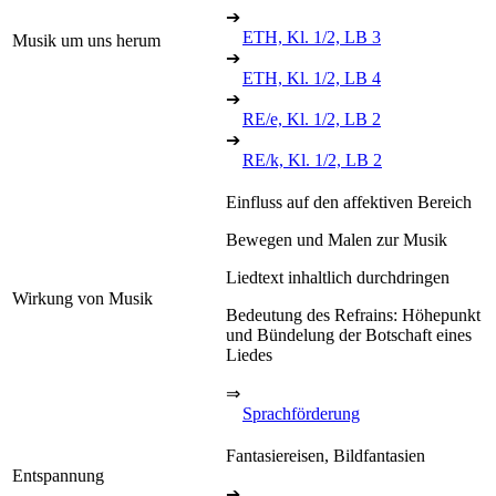
➔
ETH, Kl. 1/2, LB 3
Musik um uns herum
➔
ETH, Kl. 1/2, LB 4
➔
RE/e, Kl. 1/2, LB 2
➔
RE/k, Kl. 1/2, LB 2
Einfluss auf den affektiven Bereich
Bewegen und Malen zur Musik
Liedtext inhaltlich durchdringen
Wirkung von Musik
Bedeutung des Refrains: Höhepunkt
und Bündelung der Botschaft eines
Liedes
⇒
Sprachförderung
Fantasiereisen, Bildfantasien
Entspannung
➔