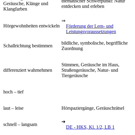
thematischer Schwerpunkt: Natur
Geräusche, Klänge und
entdecken und erleben
Klangfarben
⇒
Hörgewohnheiten entwickeln
Förderung der Lern- und
Leistungsvoraussetzungen
bildliche, symbolische, begriffliche
Schallrichtung bestimmen
Zuordnung
Stimmen, Geräusche im Haus,
differenziert wahrnehmen
Straßengeräusche, Natur- und
Tiergeräusche
hoch – tief
laut – leise
Hörspaziergänge, Geräuschrätsel
➔
schnell – langsam
DE - HKS, Kl. 1/2, LB 1