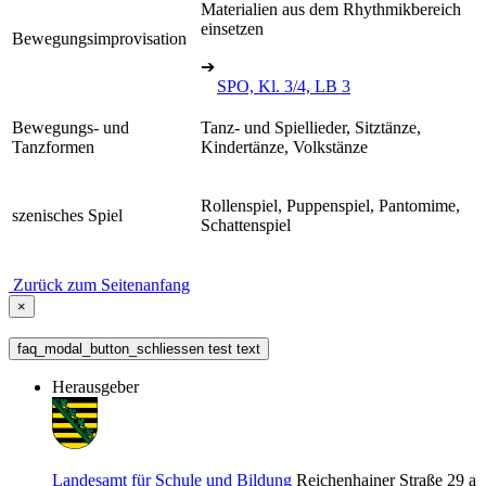
Materialien aus dem Rhythmikbereich
einsetzen
Bewegungsimprovisation
➔
SPO, Kl. 3/4, LB 3
Bewegungs- und
Tanz- und Spiellieder, Sitztänze,
Tanzformen
Kindertänze, Volkstänze
Rollenspiel, Puppenspiel, Pantomime,
szenisches Spiel
Schattenspiel
Zurück zum Seitenanfang
×
faq_modal_button_schliessen test text
Herausgeber
Landesamt für Schule und Bildung
Reichenhainer Straße 29 a