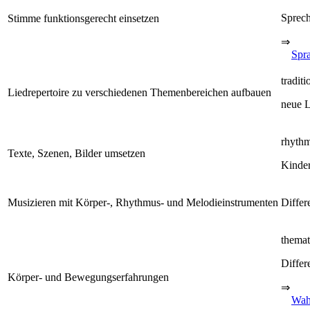
Sprech
Stimme funktionsgerecht einsetzen
⇒
Spr
tradit
Liedrepertoire zu verschiedenen Themenbereichen aufbauen
neue L
rhythm
Texte, Szenen, Bilder umsetzen
Kinder
Musizieren mit Körper-, Rhythmus- und Melodieinstrumenten
Differ
themat
Differ
Körper- und Bewegungserfahrungen
⇒
Wah