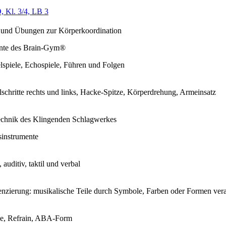
, Kl. 3/4, LB 3
 und Übungen zur Körperkoordination
nte des Brain-Gym®
lspiele, Echospiele, Führen und Folgen
lschritte rechts und links, Hacke-Spitze, Körperdrehung, Armeinsatz
echnik des Klingenden Schlagwerkes
sinstrumente
, auditiv, taktil und verbal
enzierung: musikalische Teile durch Symbole, Farben oder Formen ver
he, Refrain, ABA-Form