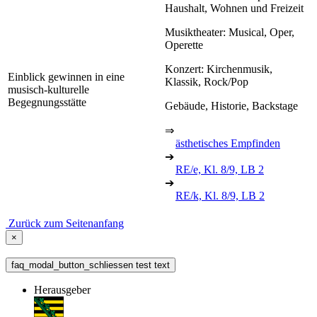
Haushalt, Wohnen und Freizeit
Musiktheater: Musical, Oper,
Operette
Konzert: Kirchenmusik,
Einblick gewinnen in eine
Klassik, Rock/Pop
musisch-kulturelle
Begegnungsstätte
Gebäude, Historie, Backstage
⇒
ästhetisches Empfinden
➔
RE/e, Kl. 8/9, LB 2
➔
RE/k, Kl. 8/9, LB 2
Zurück zum Seitenanfang
×
faq_modal_button_schliessen test text
Herausgeber