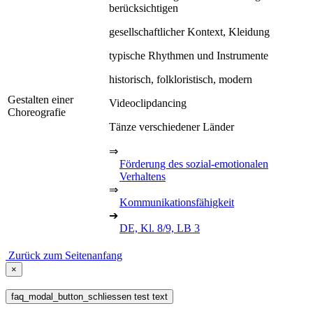
berücksichtigen
gesellschaftlicher Kontext, Kleidung
typische Rhythmen und Instrumente
historisch, folkloristisch, modern
Gestalten einer
Videoclipdancing
Choreografie
Tänze verschiedener Länder
⇒
Förderung des sozial-emotionalen
Verhaltens
⇒
Kommunikationsfähigkeit
➔
DE, Kl. 8/9, LB 3
Zurück zum Seitenanfang
×
faq_modal_button_schliessen test text