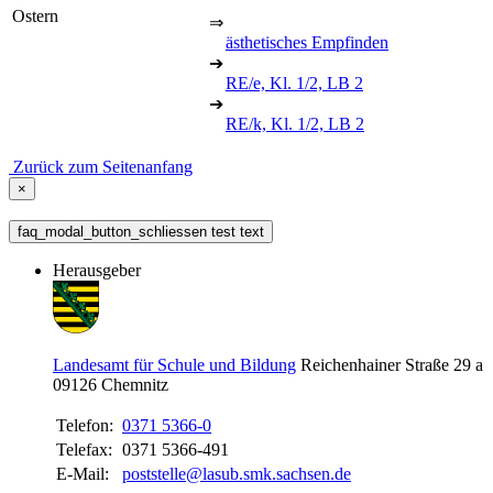
Ostern
⇒
ästhetisches Empfinden
➔
RE/e, Kl. 1/2, LB 2
➔
RE/k, Kl. 1/2, LB 2
Zurück zum Seitenanfang
×
faq_modal_button_schliessen test text
Herausgeber
Landesamt für Schule und Bildung
Reichenhainer Straße 29 a
09126
Chemnitz
Telefon:
0371 5366-0
Telefax:
0371 5366-491
E-Mail:
poststelle@lasub.smk.sachsen.de