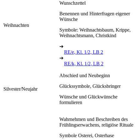
Wunschzettel
Benennen und Hinterfragen eigener
Wünsche
Weihnachten
Symbole: Weihnachtsbaum, Krippe,
Weihnachtsmann, Christkind
➔
RE/e, Kl. 1/2, LB 2
➔
RE/k, Kl. 1/2, LB 2
Abschied und Neubeginn
Glückssymbole, Glücksbringer
Silvester/Neujahr
Wünsche und Glückwünsche
formulieren
Wahrnehmen und Beschreiben des
Frühlingserwachens, religiöse Rituale
Symbole Osterei, Osterhase