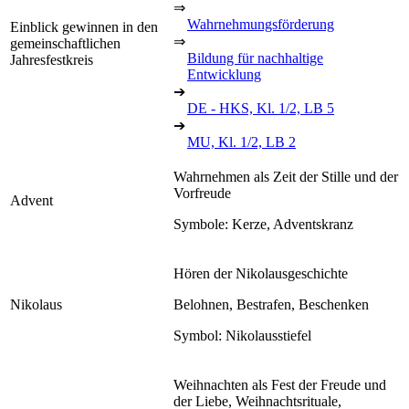
⇒
Wahrnehmungsförderung
Einblick gewinnen in den
⇒
gemeinschaftlichen
Bildung für nachhaltige
Jahresfestkreis
Entwicklung
➔
DE - HKS, Kl. 1/2, LB 5
➔
MU, Kl. 1/2, LB 2
Wahrnehmen als Zeit der Stille und der
Vorfreude
Advent
Symbole: Kerze, Adventskranz
Hören der Nikolausgeschichte
Nikolaus
Belohnen, Bestrafen, Beschenken
Symbol: Nikolausstiefel
Weihnachten als Fest der Freude und
der Liebe, Weihnachtsrituale,