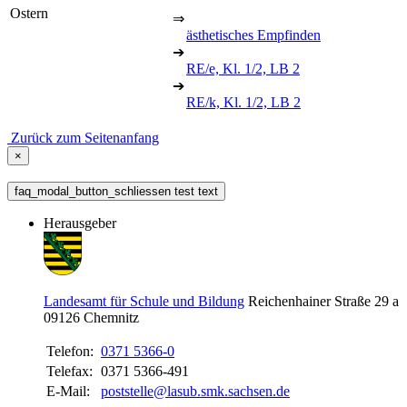
Ostern
⇒
ästhetisches Empfinden
➔
RE/e, Kl. 1/2, LB 2
➔
RE/k, Kl. 1/2, LB 2
Zurück zum Seitenanfang
×
faq_modal_button_schliessen test text
Herausgeber
Landesamt für Schule und Bildung
Reichenhainer Straße 29 a
09126
Chemnitz
Telefon:
0371 5366-0
Telefax:
0371 5366-491
E-Mail:
poststelle@lasub.smk.sachsen.de