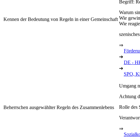
Begriff: R
Warum sin
Wie gewin
Kennen der Bedeutung von Regeln in einer Gemeinschaft
Wie reagie
szenisches
⇒
Förderu
➔
DE - HK
➔
SPO, Kl
Umgang mi
Achtung d
Rolle des S
Beherrschen ausgewählter Regeln des Zusammenlebens
Verantwor
⇒
Sozialk