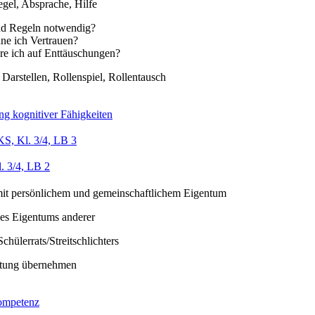
egel, Absprache, Hilfe
d Regeln notwendig?
ne ich Vertrauen?
re ich auf Enttäuschungen?
 Darstellen, Rollenspiel, Rollentausch
ng kognitiver Fähigkeiten
S, Kl. 3/4, LB 3
. 3/4, LB 2
t persönlichem und gemeinschaftlichem Eigentum
es Eigentums anderer
chülerrats/Streitschlichters
tung übernehmen
ompetenz