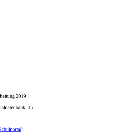
rbeitung 2019
rialdatenbank: 35
chulportal
!