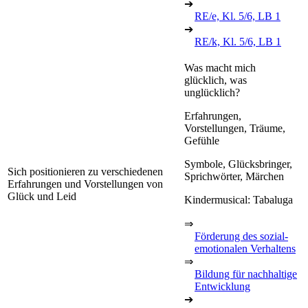
➔
RE/e, Kl. 5/6, LB 1
➔
RE/k, Kl. 5/6, LB 1
Was macht mich
glücklich, was
unglücklich?
Erfahrungen,
Vorstellungen, Träume,
Gefühle
Symbole, Glücksbringer,
Sich positionieren zu verschiedenen
Sprichwörter, Märchen
Erfahrungen und Vorstellungen von
Glück und Leid
Kindermusical: Tabaluga
⇒
Förderung des sozial-
emotionalen Verhaltens
⇒
Bildung für nachhaltige
Entwicklung
➔