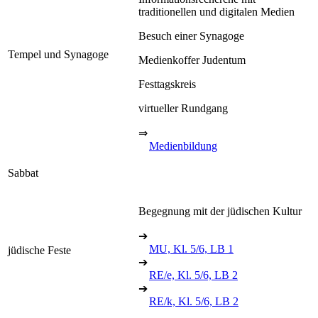
traditionellen und digitalen Medien
Besuch einer Synagoge
Tempel und Synagoge
Medienkoffer Judentum
Festtagskreis
virtueller Rundgang
⇒
Medienbildung
Sabbat
Begegnung mit der jüdischen Kultur
➔
MU, Kl. 5/6, LB 1
jüdische Feste
➔
RE/e, Kl. 5/6, LB 2
➔
RE/k, Kl. 5/6, LB 2