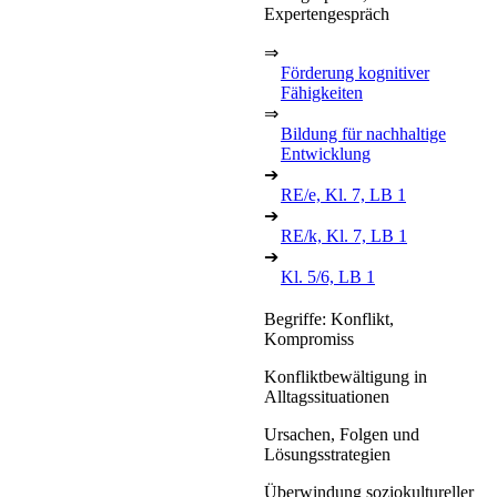
Expertengespräch
⇒
Förderung kognitiver
Fähigkeiten
⇒
Bildung für nachhaltige
Entwicklung
➔
RE/e, Kl. 7, LB 1
➔
RE/k, Kl. 7, LB 1
➔
Kl. 5/6, LB 1
Begriffe: Konflikt,
Kompromiss
Konfliktbewältigung in
Alltagssituationen
Ursachen, Folgen und
Lösungsstrategien
Überwindung soziokultureller