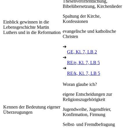
Thesenveröffentlichung,
Bibelübersetzung, Kirchenlieder
Spaltung der Kirche,
Konfessionen
Einblick gewinnen in die
Lebensgeschichte Martin
evangelische und katholische
Luthers und in die Reformation
Christen
➔
GE, Kl. 7, LB 2
➔
RE/e, Kl. 7, LB 5
➔
RE/k, Kl. 7, LB 5
Woran glaube ich?
eigene Entscheidungen zur
Religionszugehörigkeit
Kennen der Bedeutung eigener
Jugendweihe, Jugendfeier,
Überzeugungen
Konfirmation, Firmung
Selbst- und Fremdbefragung