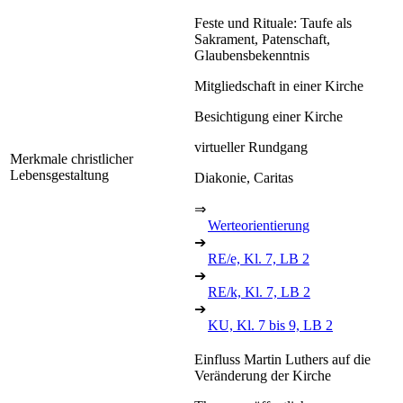
Feste und Rituale: Taufe als
Sakrament, Patenschaft,
Glaubensbekenntnis
Mitgliedschaft in einer Kirche
Besichtigung einer Kirche
virtueller Rundgang
Merkmale christlicher
Lebensgestaltung
Diakonie, Caritas
⇒
Werteorientierung
➔
RE/e, Kl. 7, LB 2
➔
RE/k, Kl. 7, LB 2
➔
KU, Kl. 7 bis 9, LB 2
Einfluss Martin Luthers auf die
Veränderung der Kirche