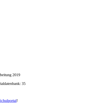
rbeitung 2019
rialdatenbank: 35
chulportal
!