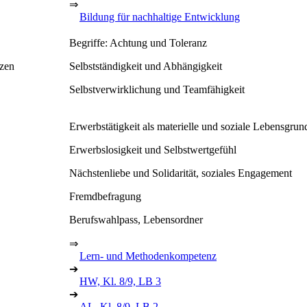
⇒
Bildung für nachhaltige Entwicklung
Begriffe: Achtung und Toleranz
tzen
Selbstständigkeit und Abhängigkeit
Selbstverwirklichung und Teamfähigkeit
Erwerbstätigkeit als materielle und soziale Lebensgrun
Erwerbslosigkeit und Selbstwertgefühl
Nächstenliebe und Solidarität, soziales Engagement
Fremdbefragung
Berufswahlpass, Lebensordner
⇒
Lern- und Methodenkompetenz
➔
HW, Kl. 8/9, LB 3
➔
AL, Kl. 8/9, LB 2