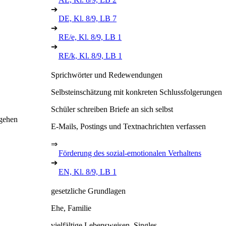
➔
DE, Kl. 8/9, LB 7
➔
RE/e, Kl. 8/9, LB 1
➔
RE/k, Kl. 8/9, LB 1
Sprichwörter und Redewendungen
Selbsteinschätzung mit konkreten Schlussfolgerungen
Schüler schreiben Briefe an sich selbst
mgehen
E-Mails, Postings und Textnachrichten verfassen
⇒
Förderung des sozial-emotionalen Verhaltens
➔
EN, Kl. 8/9, LB 1
gesetzliche Grundlagen
Ehe, Familie
vielfältige Lebensweisen, Singles