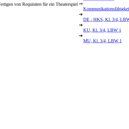
⇒
tigen von Requisiten für ein Theaterspiel
Kommunikationsfähigkei
➔
DE - HKS, Kl. 3/4, LB
➔
KU, Kl. 3/4, LBW 1
➔
MU, Kl. 3/4, LBW 1