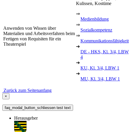
Kulissen, Kostüme
⇒
Medienbildung
⇒
Anwenden von Wissen über
Sozialkompetenz
Materialien und Arbeitsverfahren beim
⇒
Fertigen von Requisiten für ein
Kommunikationsfähigkeit
Theaterspiel
➔
DE - HKS, Kl. 3/4, LBW
4
➔
KU, Kl. 3/4, LBW 1
➔
MU, Kl. 3/4, LBW 1
Zurück zum Seitenanfang
×
faq_modal_button_schliessen test text
Herausgeber