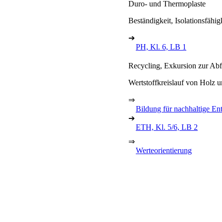
Duro- und Thermoplaste
Beständigkeit, Isolationsfähig
➔
PH, Kl. 6, LB 1
Recycling, Exkursion zur Abf
Wertstoffkreislauf von Holz 
⇒
Bildung für nachhaltige En
➔
ETH, Kl. 5/6, LB 2
⇒
Werteorientierung