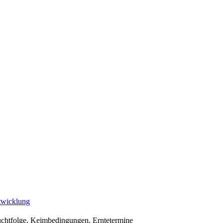
twicklung
uchtfolge, Keimbedingungen, Erntetermine