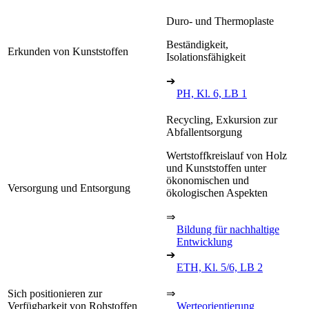
Duro- und Thermoplaste
Beständigkeit,
Erkunden von Kunststoffen
Isolationsfähigkeit
➔
PH, Kl. 6, LB 1
Recycling, Exkursion zur
Abfallentsorgung
Wertstoffkreislauf von Holz
und Kunststoffen unter
ökonomischen und
Versorgung und Entsorgung
ökologischen Aspekten
⇒
Bildung für nachhaltige
Entwicklung
➔
ETH, Kl. 5/6, LB 2
Sich positionieren zur
⇒
Verfügbarkeit von Rohstoffen
Werteorientierung