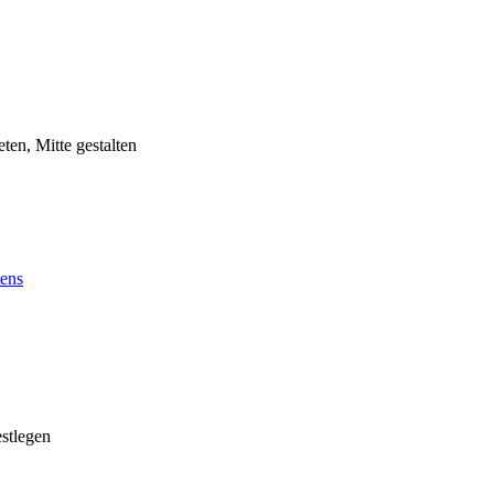
ten, Mitte gestalten
tens
estlegen