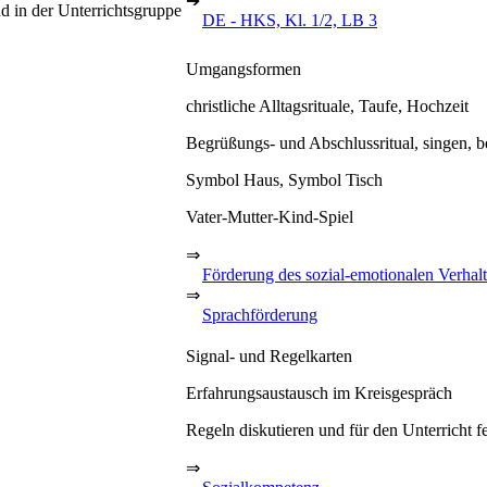
➔
 in der Unterrichtsgruppe
DE - HKS, Kl. 1/2, LB 3
Umgangsformen
christliche Alltagsrituale, Taufe, Hochzeit
Begrüßungs- und Abschlussritual, singen, be
Symbol Haus, Symbol Tisch
Vater-Mutter-Kind-Spiel
⇒
Förderung des sozial-emotionalen Verhal
⇒
Sprachförderung
Signal- und Regelkarten
Erfahrungsaustausch im Kreisgespräch
Regeln diskutieren und für den Unterricht f
⇒