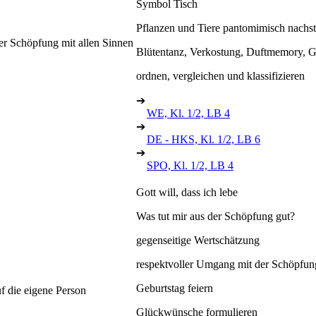
Symbol Tisch
Pflanzen und Tiere pantomimisch nachst
er Schöpfung mit allen Sinnen
Blütentanz, Verkostung, Duftmemory, G
ordnen, vergleichen und klassifizieren
➔
WE, Kl. 1/2, LB 4
➔
DE - HKS, Kl. 1/2, LB 6
➔
SPO, Kl. 1/2, LB 4
Gott will, dass ich lebe
Was tut mir aus der Schöpfung gut?
gegenseitige Wertschätzung
respektvoller Umgang mit der Schöpfun
Geburtstag feiern
f die eigene Person
Glückwünsche formulieren