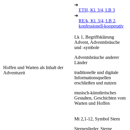
➔
ETH, Kl. 3/4, LB 3
➔
RE/k, Kl. 3/4, LB 2,
konfessionell-kooperativ
Lk 1, Begriffsklärung
Advent, Adventsbräuche
und -symbole
Adventsbräuche anderer
Länder
Hoffen und Warten als Inhalt der
traditionelle und digitale
Adventszeit
Informationsquellen
erschließen und nutzen
musisch-künstlerisches
Gestalten, Geschichten vom
Warten und Hoffen
Mt 2,1-12, Symbol Stern
Sternenlieder, Sterne