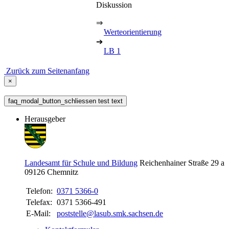
Diskussion
⇒
Werteorientierung
➔
LB 1
Zurück zum Seitenanfang
×
faq_modal_button_schliessen test text
Herausgeber
Landesamt für Schule und Bildung
Reichenhainer Straße 29 a
09126
Chemnitz
Telefon:
0371 5366-0
Telefax:
0371 5366-491
E-Mail:
poststelle@lasub.smk.sachsen.de