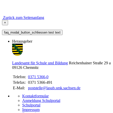
Zurück zum Seitenanfang
×
faq_modal_button_schliessen test text
Herausgeber
Landesamt für Schule und Bildung
Reichenhainer Straße 29 a
09126
Chemnitz
Telefon:
0371 5366-0
Telefax:
0371 5366-491
E-Mail:
poststelle@lasub.smk.sachsen.de
Kontaktformular
Anmeldung Schulportal
Schulportal
Impressum