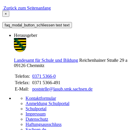
Zurück zum Seitenanfang
×
faq_modal_button_schliessen test text
Herausgeber
Landesamt für Schule und Bildung
Reichenhainer Straße 29 a
09126
Chemnitz
Telefon:
0371 5366-0
Telefax:
0371 5366-491
E-Mail:
poststelle@lasub.smk.sachsen.de
Kontaktformular
Anmeldung Schulportal
Schulportal
Impressum
Datenschutz
Haftungsausschluss
Sachsen.de