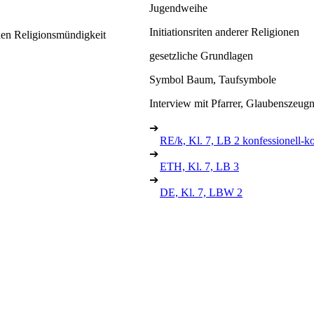
Jugendweihe
Initiationsriten anderer Religionen
nen Religionsmündigkeit
gesetzliche Grundlagen
Symbol Baum, Taufsymbole
Interview mit Pfarrer, Glaubenszeugn
➔
RE/k, Kl. 7, LB 2 konfessionell-k
➔
ETH, Kl. 7, LB 3
➔
DE, Kl. 7, LBW 2