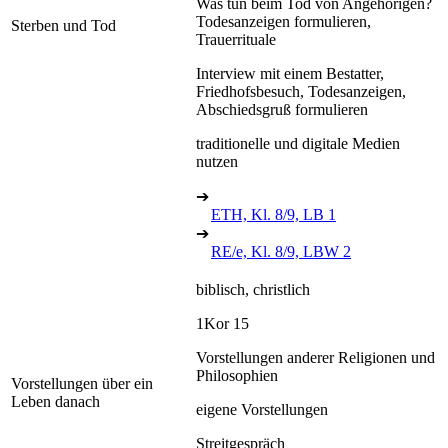
Was tun beim Tod von Angehörigen?
Todesanzeigen formulieren,
Sterben und Tod
Trauerrituale
Interview mit einem Bestatter,
Friedhofsbesuch, Todesanzeigen,
Abschiedsgruß formulieren
traditionelle und digitale Medien
nutzen
➔
ETH, Kl. 8/9, LB 1
➔
RE/e, Kl. 8/9, LBW 2
biblisch, christlich
1Kor 15
Vorstellungen anderer Religionen und
Philosophien
Vorstellungen über ein
Leben danach
eigene Vorstellungen
Streitgespräch