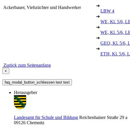
➔
Ackerbauer, Viehzüchter und Handwerker
LBW 4
➔
WE, Kl. 5/6, L
➔
WE, Kl. 5/6, 
➔
GEO, Kl. 5/6, 
➔
ETH, Kl. 5/6, 
Zurück zum Seitenanfang
×
faq_modal_button_schliessen test text
Herausgeber
Landesamt für Schule und Bildung
Reichenhainer Straße 29 a
09126
Chemnitz