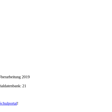
Überarbeitung 2019
rialdatenbank: 21
chulportal
!