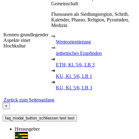
Gemeinschaft
Flussoasen als Siedlungsregion, Schrift,
Kalender, Pharao, Religion, Pyramiden,
Medizin
Kennen grundlegender
⇒
Aspekte einer
Werteorientierung
Hochkultur
⇒
ästhetisches Empfinden
➔
ETH, Kl. 5/6, LB 3
➔
KU, Kl. 5/6, LB 1
➔
KU, Kl. 5/6, LB 3
Zurück zum Seitenanfang
×
faq_modal_button_schliessen test text
Herausgeber