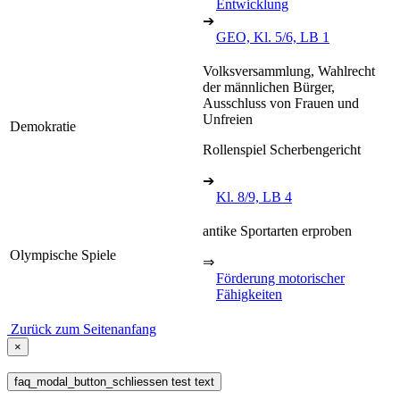
Entwicklung
➔
GEO, Kl. 5/6, LB 1
Volksversammlung, Wahlrecht
der männlichen Bürger,
Ausschluss von Frauen und
Unfreien
Demokratie
Rollenspiel Scherbengericht
➔
Kl. 8/9, LB 4
antike Sportarten erproben
Olympische Spiele
⇒
Förderung motorischer
Fähigkeiten
Zurück zum Seitenanfang
×
faq_modal_button_schliessen test text