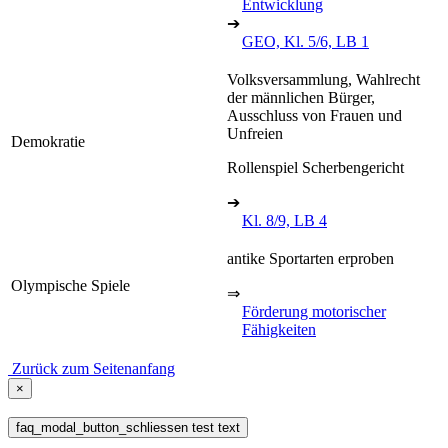
Entwicklung
➔
GEO, Kl. 5/6, LB 1
Volksversammlung, Wahlrecht
der männlichen Bürger,
Ausschluss von Frauen und
Unfreien
Demokratie
Rollenspiel Scherbengericht
➔
Kl. 8/9, LB 4
antike Sportarten erproben
Olympische Spiele
⇒
Förderung motorischer
Fähigkeiten
Zurück zum Seitenanfang
×
faq_modal_button_schliessen test text