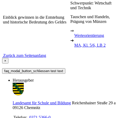
Schwerpunkt: Wirtschaft
und Technik
Tauschen und Handeln,
Einblick gewinnen in die Entstehung
Prägung von Münzen
und historische Bedeutung des Geldes
⇒
Werteorientierung
➔
MA, Kl. 5/6, LB 2
Zurück zum Seitenanfang
×
faq_modal_button_schliessen test text
Herausgeber
Landesamt für Schule und Bildung
Reichenhainer Straße 29 a
09126
Chemnitz
Telefon:
0371 5366-0