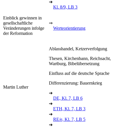
➔
Kl. 8/9, LB 3
Einblick gewinnen in
gesellschaftliche
⇒
Veränderungen infolge
Werteorientierung
der Reformation
Ablasshandel, Ketzerverfolgung
Thesen, Kirchenbann, Reichsacht,
Wartburg, Bibelübersetzung
Einfluss auf die deutsche Sprache
Differenzierung: Bauernkrieg
Martin Luther
➔
DE, Kl. 7, LB 6
➔
ETH, Kl. 7, LB 3
➔
RE/e, Kl. 7, LB 5
➔