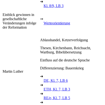
➔
Kl. 8/9, LB 3
Einblick gewinnen in
gesellschaftliche
⇒
Veränderungen infolge
Werteorientierung
der Reformation
Ablasshandel, Ketzerverfolgung
Thesen, Kirchenbann, Reichsacht,
Wartburg, Bibelübersetzung
Einfluss auf die deutsche Sprache
Differenzierung: Bauernkrieg
Martin Luther
➔
DE, Kl. 7, LB 6
➔
ETH, Kl. 7, LB 3
➔
RE/e, Kl. 7, LB 5
➔