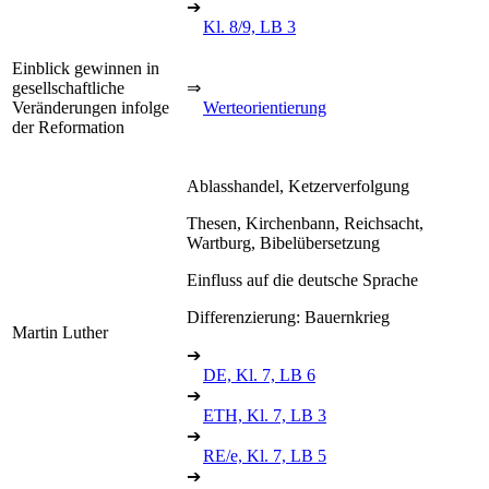
➔
Kl. 8/9, LB 3
Einblick gewinnen in
gesellschaftliche
⇒
Veränderungen infolge
Werteorientierung
der Reformation
Ablasshandel, Ketzerverfolgung
Thesen, Kirchenbann, Reichsacht,
Wartburg, Bibelübersetzung
Einfluss auf die deutsche Sprache
Differenzierung: Bauernkrieg
Martin Luther
➔
DE, Kl. 7, LB 6
➔
ETH, Kl. 7, LB 3
➔
RE/e, Kl. 7, LB 5
➔