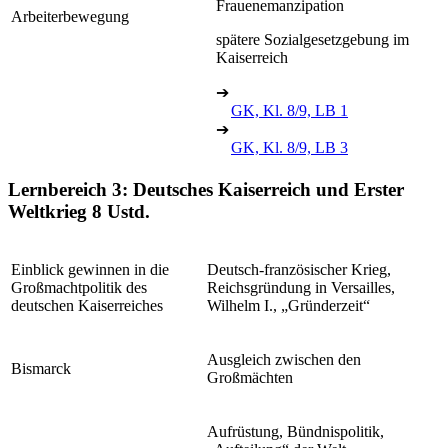
Frauenemanzipation
Arbeiterbewegung
spätere Sozialgesetzgebung im
Kaiserreich
➔
GK, Kl. 8/9, LB 1
➔
GK, Kl. 8/9, LB 3
Lernbereich 3: Deutsches Kaiserreich und Erster
Weltkrieg
8 Ustd.
Einblick gewinnen in die
Deutsch-französischer Krieg,
Großmachtpolitik des
Reichsgründung in Versailles,
deutschen Kaiserreiches
Wilhelm I., „Gründerzeit“
Ausgleich zwischen den
Bismarck
Großmächten
Aufrüstung, Bündnispolitik,