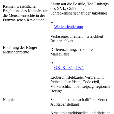
Sturm auf die Bastille, Tod Ludwigs
Kennen wesentlicher
des XVI., Guillotine,
Ergebnisse des Kampfes um
Schreckensherrschaft der Jakobiner
die Menschenrechte in der
Französischen Revolution
⇒
Werteorientierung
Verfassung, Freiheit – Gleichheit –
Brüderlichkeit
Erklärung der Bürger- und
Differenzierung: Trikolore,
Menschenrechte
Marseillaise
➔
GK, Kl. 8/9, LB 1
Eroberungsfeldzüge, Verbreitung
freiheitlicher Ideen, Code civil,
Völkerschlacht bei Leipzig, regionale
Bezüge
Napoleon
Stationenlernen nach differenzierter
Aufgabenstellung
Arbeit mit traditionellen und digitalen