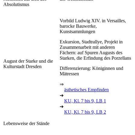
Absolutismus
Vorbild Ludwig XIV. in Versailles,
barocke Bauwerke,
Kunstsammlungen
Exkursion, Stadtrallye, Projekt in
Zusammenarbeit mit anderen
Fächern: auf Spuren Augusts des
Starken, die Erfindung des Porzellans
August der Starke und die
Kulturstadt Dresden
Differenzierung: Königinnen und
Mätressen
⇒
ästhetisches Empfinden
➔
KU, Kl. 7 bis 9, LB 1
➔
KU, Kl. 7 bis 9, LB 2
Lebensweise der Stände