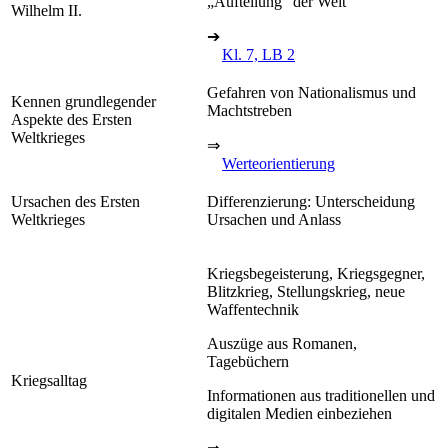
„Aufteilung“ der Welt
Wilhelm II.
➔
Kl. 7, LB 2
Gefahren von Nationalismus und
Kennen grundlegender
Machtstreben
Aspekte des Ersten
Weltkrieges
⇒
Werteorientierung
Ursachen des Ersten
Differenzierung: Unterscheidung
Weltkrieges
Ursachen und Anlass
Kriegsbegeisterung, Kriegsgegner,
Blitzkrieg, Stellungskrieg, neue
Waffentechnik
Auszüge aus Romanen,
Tagebüchern
Kriegsalltag
Informationen aus traditionellen und
digitalen Medien einbeziehen