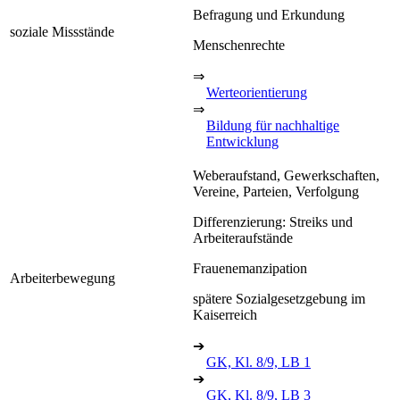
Befragung und Erkundung
soziale Missstände
Menschenrechte
⇒
Werteorientierung
⇒
Bildung für nachhaltige
Entwicklung
Weberaufstand, Gewerkschaften,
Vereine, Parteien, Verfolgung
Differenzierung: Streiks und
Arbeiteraufstände
Frauenemanzipation
Arbeiterbewegung
spätere Sozialgesetzgebung im
Kaiserreich
➔
GK, Kl. 8/9, LB 1
➔
GK, Kl. 8/9, LB 3