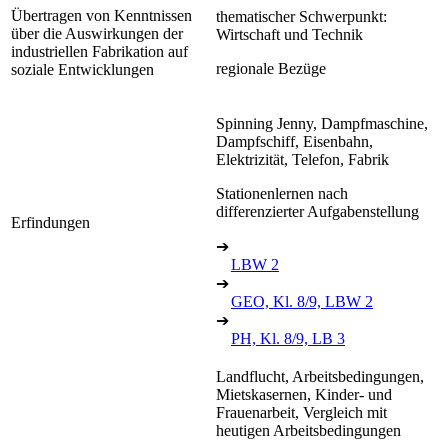
Übertragen von Kenntnissen
thematischer Schwerpunkt:
über die Auswirkungen der
Wirtschaft und Technik
industriellen Fabrikation auf
regionale Bezüge
soziale Entwicklungen
Spinning Jenny, Dampfmaschine,
Dampfschiff, Eisenbahn,
Elektrizität, Telefon, Fabrik
Stationenlernen nach
differenzierter Aufgabenstellung
Erfindungen
➔
LBW 2
➔
GEO, Kl. 8/9, LBW 2
➔
PH, Kl. 8/9, LB 3
Landflucht, Arbeitsbedingungen,
Mietskasernen, Kinder- und
Frauenarbeit, Vergleich mit
heutigen Arbeitsbedingungen