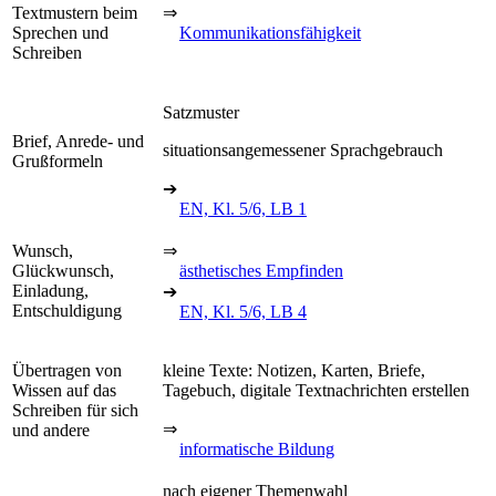
Textmustern beim
⇒
Sprechen und
Kommunikationsfähigkeit
Schreiben
Satzmuster
Brief, Anrede- und
situationsangemessener Sprachgebrauch
Grußformeln
➔
EN, Kl. 5/6, LB 1
Wunsch,
⇒
Glückwunsch,
ästhetisches Empfinden
Einladung,
➔
Entschuldigung
EN, Kl. 5/6, LB 4
Übertragen von
kleine Texte: Notizen, Karten, Briefe,
Wissen auf das
Tagebuch, digitale Textnachrichten erstellen
Schreiben für sich
⇒
und andere
informatische Bildung
nach eigener Themenwahl