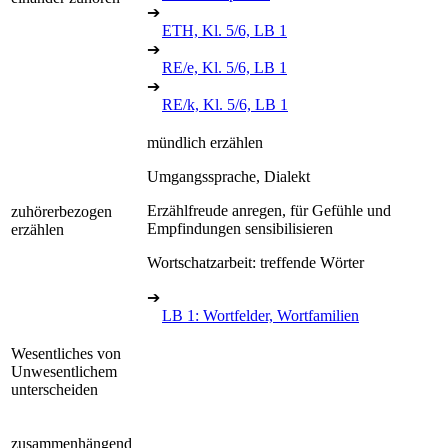
➔
ETH, Kl. 5/6, LB 1
➔
RE/e, Kl. 5/6, LB 1
➔
RE/k, Kl. 5/6, LB 1
mündlich erzählen
Umgangssprache, Dialekt
Erzählfreude anregen, für Gefühle und
zuhörerbezogen
Empfindungen sensibilisieren
erzählen
Wortschatzarbeit: treffende Wörter
➔
LB 1: Wortfelder, Wortfamilien
Wesentliches von
Unwesentlichem
unterscheiden
zusammenhängend