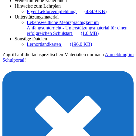
Weiterführende Materialien
Hinweise zum Lehrplan
Flyer Lektüreempfehlung
(484.9 KB)
Unterstützungsmaterial
Lebensweltliche Mehrsprachigkeit im
Anfangsunterricht - Unterstützungsmaterial für einen
erfolgreichen Schulstart
(1.6 MB)
Sonstige Dateien
Lernortlandkarten
(196.0 KB)
Zugriff auf die fachspezifischen Materialien nur nach
Anmeldung im
Schulportal
!