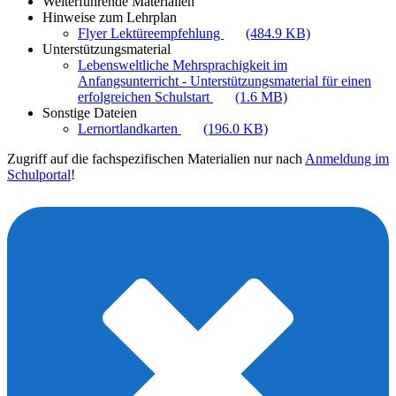
Weiterführende Materialien
Hinweise zum Lehrplan
Flyer Lektüreempfehlung
(484.9 KB)
Unterstützungsmaterial
Lebensweltliche Mehrsprachigkeit im
Anfangsunterricht - Unterstützungsmaterial für einen
erfolgreichen Schulstart
(1.6 MB)
Sonstige Dateien
Lernortlandkarten
(196.0 KB)
Zugriff auf die fachspezifischen Materialien nur nach
Anmeldung im
Schulportal
!