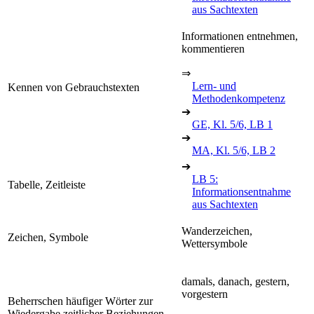
aus Sachtexten
Informationen entnehmen,
kommentieren
⇒
Lern- und
Kennen von Gebrauchstexten
Methodenkompetenz
➔
GE, Kl. 5/6, LB 1
➔
MA, Kl. 5/6, LB 2
➔
LB 5:
Tabelle, Zeitleiste
Informationsentnahme
aus Sachtexten
Wanderzeichen,
Zeichen, Symbole
Wettersymbole
damals, danach, gestern,
vorgestern
Beherrschen häufiger Wörter zur
Wiedergabe zeitlicher Beziehungen