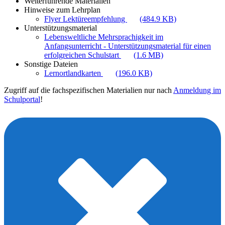
Weiterführende Materialien
Hinweise zum Lehrplan
Flyer Lektüreempfehlung
(484.9 KB)
Unterstützungsmaterial
Lebensweltliche Mehrsprachigkeit im
Anfangsunterricht - Unterstützungsmaterial für einen
erfolgreichen Schulstart
(1.6 MB)
Sonstige Dateien
Lernortlandkarten
(196.0 KB)
Zugriff auf die fachspezifischen Materialien nur nach
Anmeldung im
Schulportal
!