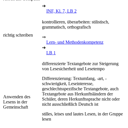
➔
INF, Kl. 7, LB 2
kontrollieren, überarbeiten: stilistisch,
grammatisch, orthografisch
richtig schreiben
⇒
Lern- und Methodenkompetenz
➔
LB 1
differenzierte Textangebote zur Steigerung
von Lesesicherheit und Lesetempo
Differenzierung: Textumfang, -art, -
schwierigkeit, Leseinteresse,
geschlechtsspezifische Textangebote, auch
Textangebote aus Herkunftsländern der
Anwenden des
Schüler, deren Herkunftssprache nicht oder
Lesens in der
nicht ausschließlich Deutsch ist
Gemeinschaft
stilles, leises und lautes Lesen, in der Gruppe
lesen