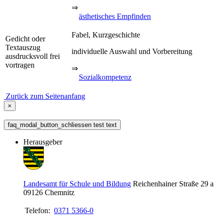
⇒
ästhetisches Empfinden
Fabel, Kurzgeschichte
Gedicht oder
Textauszug
individuelle Auswahl und Vorbereitung
ausdrucksvoll frei
vortragen
⇒
Sozialkompetenz
Zurück zum Seitenanfang
×
faq_modal_button_schliessen test text
Herausgeber
Landesamt für Schule und Bildung
Reichenhainer Straße 29 a
09126
Chemnitz
Telefon:
0371 5366-0