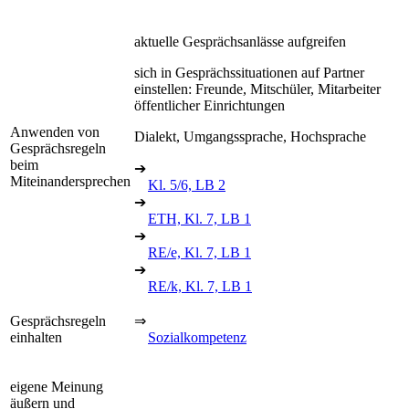
aktuelle Gesprächsanlässe aufgreifen
sich in Gesprächssituationen auf Partner
einstellen: Freunde, Mitschüler, Mitarbeiter
öffentlicher Einrichtungen
Anwenden von
Dialekt, Umgangssprache, Hochsprache
Gesprächsregeln
beim
➔
Miteinandersprechen
Kl. 5/6, LB 2
➔
ETH, Kl. 7, LB 1
➔
RE/e, Kl. 7, LB 1
➔
RE/k, Kl. 7, LB 1
Gesprächsregeln
⇒
einhalten
Sozialkompetenz
eigene Meinung
äußern und