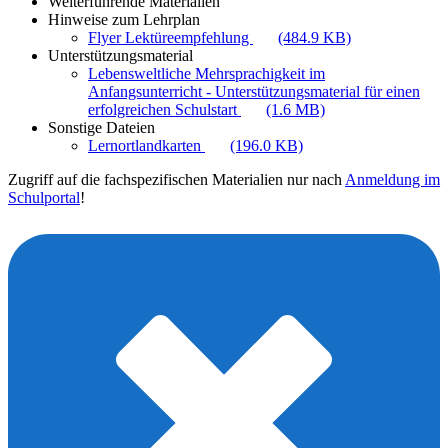
Weiterführende Materialien
Hinweise zum Lehrplan
Flyer Lektüreempfehlung
(484.9 KB)
Unterstützungsmaterial
Lebensweltliche Mehrsprachigkeit im
Anfangsunterricht - Unterstützungsmaterial für einen
erfolgreichen Schulstart
(1.6 MB)
Sonstige Dateien
Lernortlandkarten
(196.0 KB)
Zugriff auf die fachspezifischen Materialien nur nach
Anmeldung im
Schulportal
!