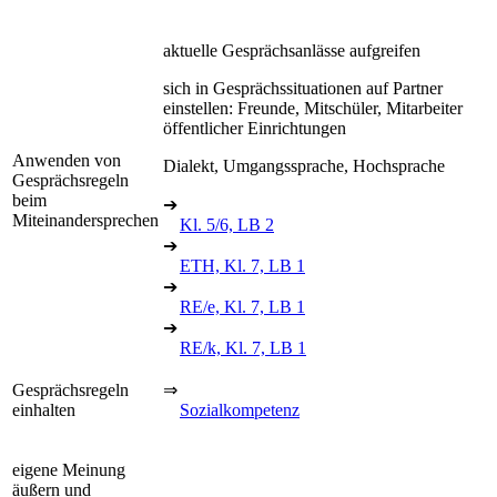
aktuelle Gesprächsanlässe aufgreifen
sich in Gesprächssituationen auf Partner
einstellen: Freunde, Mitschüler, Mitarbeiter
öffentlicher Einrichtungen
Anwenden von
Dialekt, Umgangssprache, Hochsprache
Gesprächsregeln
beim
➔
Miteinandersprechen
Kl. 5/6, LB 2
➔
ETH, Kl. 7, LB 1
➔
RE/e, Kl. 7, LB 1
➔
RE/k, Kl. 7, LB 1
Gesprächsregeln
⇒
einhalten
Sozialkompetenz
eigene Meinung
äußern und