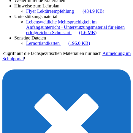
Weiterführende Materialien
Hinweise zum Lehrplan
Flyer Lektüreempfehlung
(484.9 KB)
Unterstützungsmaterial
Lebensweltliche Mehrsprachigkeit im
Anfangsunterricht - Unterstützungsmaterial für einen
erfolgreichen Schulstart
(1.6 MB)
Sonstige Dateien
Lernortlandkarten
(196.0 KB)
Zugriff auf die fachspezifischen Materialien nur nach
Anmeldung im
Schulportal
!