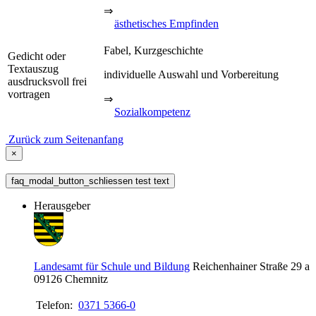
⇒
ästhetisches Empfinden
Fabel, Kurzgeschichte
Gedicht oder
Textauszug
individuelle Auswahl und Vorbereitung
ausdrucksvoll frei
vortragen
⇒
Sozialkompetenz
Zurück zum Seitenanfang
×
faq_modal_button_schliessen test text
Herausgeber
Landesamt für Schule und Bildung
Reichenhainer Straße 29 a
09126
Chemnitz
Telefon:
0371 5366-0