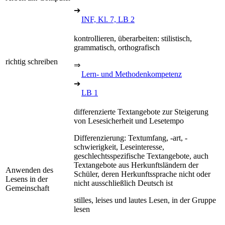
➔
INF, Kl. 7, LB 2
kontrollieren, überarbeiten: stilistisch,
grammatisch, orthografisch
richtig schreiben
⇒
Lern- und Methodenkompetenz
➔
LB 1
differenzierte Textangebote zur Steigerung
von Lesesicherheit und Lesetempo
Differenzierung: Textumfang, -art, -
schwierigkeit, Leseinteresse,
geschlechtsspezifische Textangebote, auch
Textangebote aus Herkunftsländern der
Anwenden des
Schüler, deren Herkunftssprache nicht oder
Lesens in der
nicht ausschließlich Deutsch ist
Gemeinschaft
stilles, leises und lautes Lesen, in der Gruppe
lesen