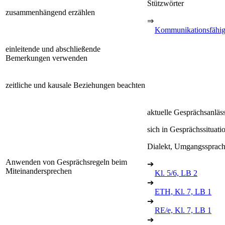
Stützwörter
zusammenhängend erzählen
⇒
Kommunikationsfähig
einleitende und abschließende
Bemerkungen verwenden
zeitliche und kausale Beziehungen beachten
aktuelle Gesprächsanläss
sich in Gesprächssituati
Dialekt, Umgangssprac
Anwenden von Gesprächsregeln beim
➔
Miteinandersprechen
Kl. 5/6, LB 2
➔
ETH, Kl. 7, LB 1
➔
RE/e, Kl. 7, LB 1
➔