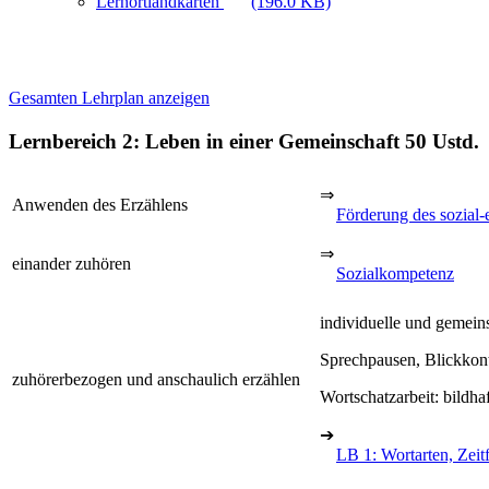
Lernortlandkarten
(196.0 KB)
Gesamten Lehrplan anzeigen
Lernbereich 2: Leben in einer Gemeinschaft
50 Ustd.
⇒
Anwenden des Erzählens
Förderung des sozial-
⇒
einander zuhören
Sozialkompetenz
individuelle und gemein
Sprechpausen, Blickkon
zuhörerbezogen und anschaulich erzählen
Wortschatzarbeit: bildhaf
➔
LB 1: Wortarten, Zei