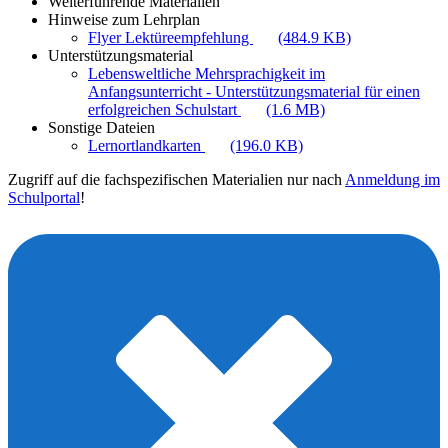
Weiterführende Materialien
Hinweise zum Lehrplan
Flyer Lektüreempfehlung
(484.9 KB)
Unterstützungsmaterial
Lebensweltliche Mehrsprachigkeit im
Anfangsunterricht - Unterstützungsmaterial für einen
erfolgreichen Schulstart
(1.6 MB)
Sonstige Dateien
Lernortlandkarten
(196.0 KB)
Zugriff auf die fachspezifischen Materialien nur nach
Anmeldung im
Schulportal
!