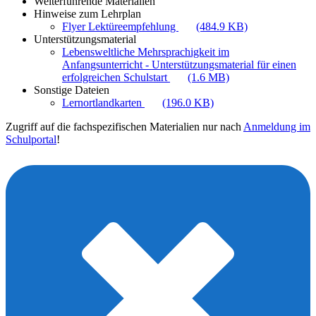
Weiterführende Materialien
Hinweise zum Lehrplan
Flyer Lektüreempfehlung
(484.9 KB)
Unterstützungsmaterial
Lebensweltliche Mehrsprachigkeit im
Anfangsunterricht - Unterstützungsmaterial für einen
erfolgreichen Schulstart
(1.6 MB)
Sonstige Dateien
Lernortlandkarten
(196.0 KB)
Zugriff auf die fachspezifischen Materialien nur nach
Anmeldung im
Schulportal
!