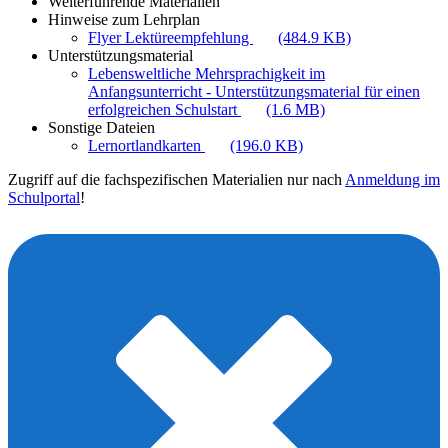
Weiterführende Materialien
Hinweise zum Lehrplan
Flyer Lektüreempfehlung
(484.9 KB)
Unterstützungsmaterial
Lebensweltliche Mehrsprachigkeit im
Anfangsunterricht - Unterstützungsmaterial für einen
erfolgreichen Schulstart
(1.6 MB)
Sonstige Dateien
Lernortlandkarten
(196.0 KB)
Zugriff auf die fachspezifischen Materialien nur nach
Anmeldung im
Schulportal
!